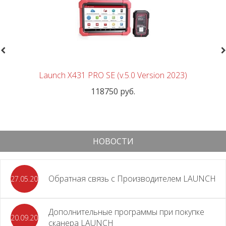
revious
N
Launch X431 PRO SE (v.5.0 Version 2023)
118750 руб.
НОВОСТИ
Обратная связь с Производителем LAUNCH
27.05.2026
Дополнительные программы при покупке
20.09.2025
сканера LAUNCH