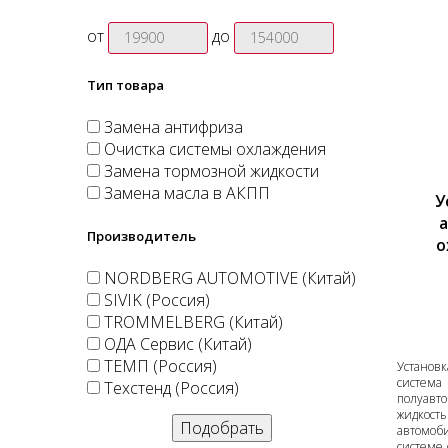
от
до
Тип товара
Замена антифриза
Очистка системы охлаждения
Замена тормозной жидкости
Замена масла в АКПП
У
Производитель
о
NORDBERG AUTOMOTIVE (Китай)
SIVIK (Россия)
TROMMELBERG (Китай)
ОДА Сервис (Китай)
ТЕМП (Россия)
Установк
систе
Техстенд (Россия)
полуав
жидкос
автомоб
системе 