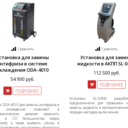
Сравнить
Сравнить
становка для замены
Установка для заме
антифриза в системе
жидкости в АКПП SL-
хлаждения ODA-4010
112 500 руб.
54 900 руб.
ПОДРОБНЕЕ
ПОДРОБНЕЕ
Установка SL-045М разраб
предназначена для промывки 
а ODA 4010 для замены антифриза в
замены жидкости в автоматических
ма охлаждения позволяет в
передач методом вытеснения.
томатическом режиме заменить
ть в СО большинства марок
илей, а также выявить утечку в
охлаждения или поломку термостата