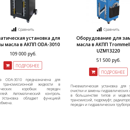
Сравнить
Сравнить
атическая установка для
Оборудование для за
ы масла в АКПП ODA-3010
масла в АКПП Trommel
UZM13220
109 000 руб.
51 500 руб.
ПОДРОБНЕЕ
ПОДРОБНЕЕ
ка ODA-3010 предназначена для
 трансмиссионной жидкости в
Пневматическая установка для 
тических коробках передач
очистки и замены гидравлических 
илей. Автоматический контроль
в большинстве типов и модел
: Установка обладает функцией
трансмиссий, гидромуфт, радиаторо
обмена.
передач и гидравлических трубопр