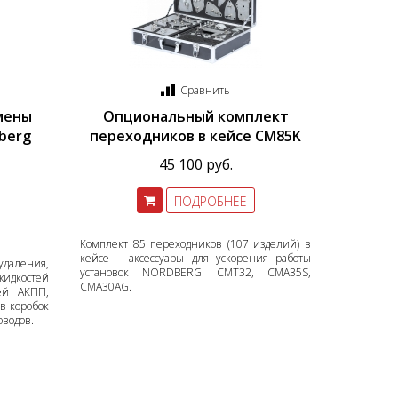
Сравнить
мены
Опциональный комплект
berg
переходников в кейсе CM85K
45 100 руб.
ПОДРОБНЕЕ
Комплект 85 переходников (107 изделий) в
кейсе – аксессуары для ускорения работы
удаления,
установок NORDBERG: CMT32, CMA35S,
жидкостей
CMA30AG.
ей АКПП,
в коробок
оводов.