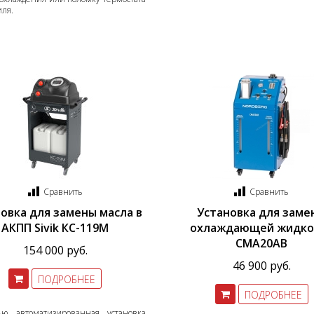
ля.
Сравнить
Сравнить
тажный комплект
Диагностический
овка для замены масла в
Установка для заме
мультимарочный сканер
АКПП Sivik КС-119М
охлаждающей жидко
Launch Pilot Scan
уб.
CMA20AB
154 000 руб.
35055 руб.
46 900 руб.
ПОДРОБНЕЕ
ПОДРОБНЕЕ
ью автоматизированная установка