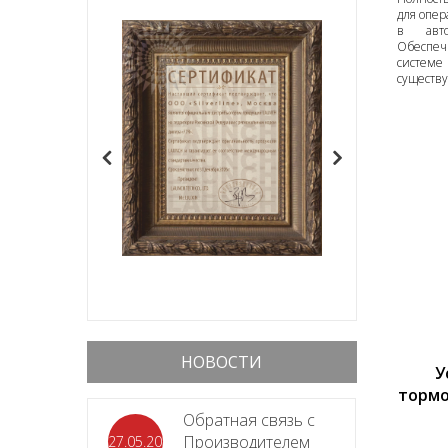
для опер
в авто
Обеспеч
систем
существ
НОВОСТИ
У
тормо
Обратная связь с
Производителем
27.05.2026