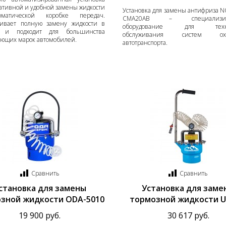
ативной и удобной замены жидкости
Установка для замены антифриза
матической коробке передач.
CMA20AB – специализиро
ивает полную замену жидкости в
оборудование для техни
е и подходит для большинства
обслуживания систем охл
ующих марок автомобилей.
автотранспорта.
Сравнить
Сравнить
становка для замены
Установка для заме
зной жидкости ODA-5010
тормозной жидкости 
19 900 руб.
30 617 руб.