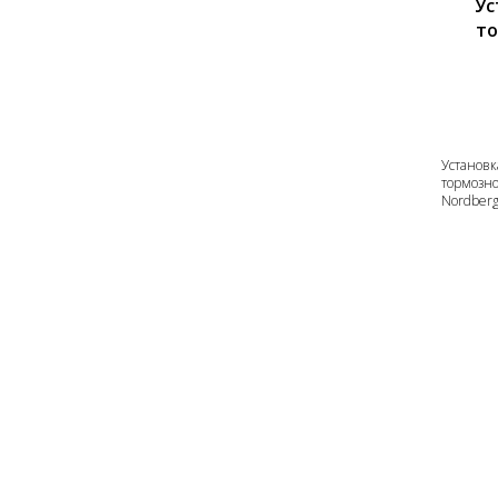
Ус
то
Установ
тормозн
Nordberg