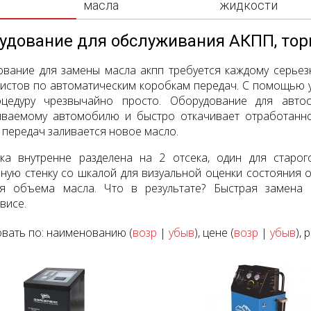
масла
жидкости
удование для обслуживания АКПП, то
вание для замены масла акпп требуется каждому серьез
истов по автоматическим коробкам передач. С помощью 
оцедуру чрезвычайно просто. Оборудование для авт
иваемому автомобилю и быстро откачивает отработанно
 передач заливается новое масло.
вка внутренне разделена на 2 отсека, один для старо
ную стенку со шкалой для визуальной оценки состояния 
ля объема масла. Что в результате? Быстрая замена 
висе.
вать по: наименованию (
возр
|
убыв
), цене (
возр
|
убыв
), 