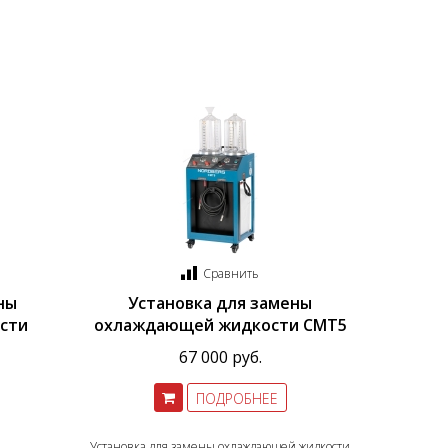
Сравнить
Подъемник двухстоечный
Launch X431 PRO SE (
ны
Установка для замены
Nordberg N4120B-4B 380В
Version 2023)
сти
охлаждающей жидкости CMT5
178500 руб.
118750 руб.
67 000 руб.
ПОДРОБНЕЕ
Установка для замены охлаждающей жидкости