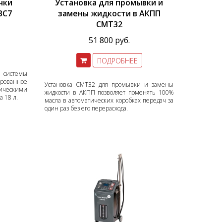
чки
Установка для промывки и
BC7
замены жидкости в АКПП
CMT32
51 800 руб.
ПОДРОБНЕЕ
й системы
ованное
Установка CMT32 для промывки и замены
лическими
жидкости в АКПП позволяет поменять 100%
 18 л.
масла в автоматических коробках передач за
один раз без его перерасхода.