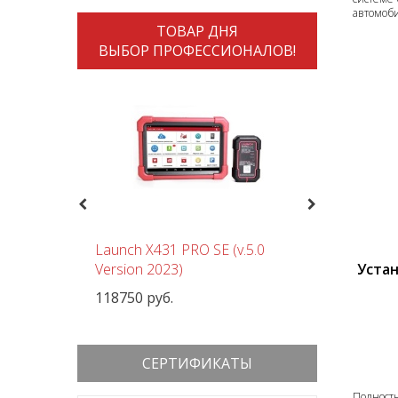
автомоби
ТОВАР ДНЯ
ВЫБОР ПРОФЕССИОНАЛОВ!
Previous
Next
чный
Launch X431 PRO SE (v.5.0
Шиномон
Устан
 380В
Version 2023)
Nordberg
118750 руб.
152000 р
СЕРТИФИКАТЫ
Полност