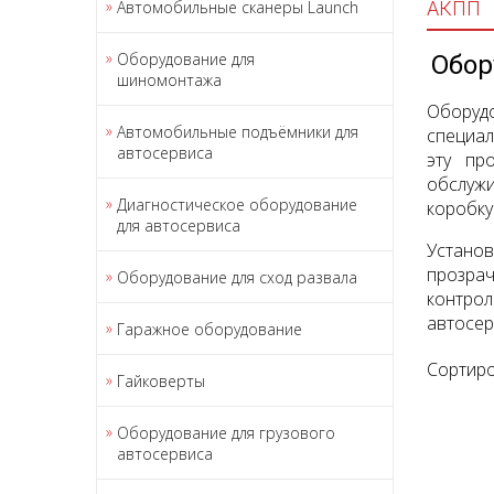
Автомобильные сканеры Launch
АКПП
Оборудование для
Обор
шиномонтажа
Оборудо
Автомобильные подъёмники для
специал
автосервиса
эту пр
обслуж
Диагностическое оборудование
коробку
для автосервиса
Устано
прозрач
Оборудование для сход развала
контро
автосер
Гаражное оборудование
Сортиро
Гайковерты
Оборудование для грузового
автосервиса