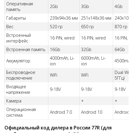
Оперативная
2Gb
3Gb
4Gb
память
Габариты
239х94х36 мм
251x148x36 мм
240x100
Вес
520 гр
650 гр
870 гр
Встроенный
16 PIN, wired
16 PIN, wired
16 PIN, w
интерфейс
Встроенная память
16Gb
32Gb
64Gb
4000mAh, Li-
6000mAh, Li-
Аккумулятор
4500mAh, 
ion
ion
Беспроводное
Dual WiFi 
WiFi
WiFi
подключение
5ГГц)
Входящее
9-18V
9-18V
9-18V
напряжение
Камера
+
+
Операционная
Android 7.0
Android 10
Android 
система
Официальный код дилера в России 77R (для