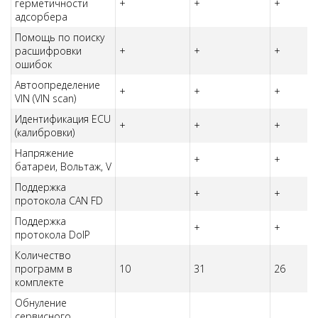
герметичности
+
+
+
адсорбера
Помощь по поиску
расшифровки
+
+
+
ошибок
Автоопределение
+
+
+
VIN (VIN scan)
Идентификация ECU
+
+
+
(калибровки)
Напряжение
+
+
батареи, Вольтаж, V
Поддержка
+
+
протокола CAN FD
Поддержка
+
+
протокола DoIP
Количество
программ в
10
31
26
комплекте
Обнуление
сервисного