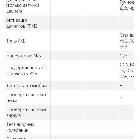
Ручное,
(только датчики
Дублиро
Launch)
Активация
+
датчиков TPMS
Стандар
Типы АКБ
АКБ, AGM,
EFB
Напряжение АКБ
12В
CCA, BCI,
Поддерживаемые
JIS, DIN, I
стандарты АКБ
SAE, GB
Тест на автомобиле
+
Проверка системы
+
пуска
Проверка системы
+
заряда
Тест диодных
+
колебаний