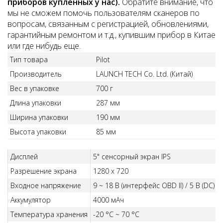
приборов купленных у нас).
Обратите внимание, что
мы не сможем помочь пользователям сканеров по
вопросам, связанным с регистрацией, обновлениями,
гарантийным ремонтом и т.д., купившим прибор в Китае
или где нибудь еще.
Тип товара
Pilot
Производитель
LAUNCH TECH Co. Ltd. (Китай)
Вес в упаковке
700 г
Длина упаковки
287 мм
Ширина упаковки
190 мм
Высота упаковки
85 мм
Дисплей
5" сенсорный экран IPS
Разрешение экрана
1280 x 720
Входное напряжение
9 ~ 18 В (интерфейс OBD II) / 5 В (DC)
Аккумулятор
4000 мАч
Температура хранения
-20 °C ~ 70 °C