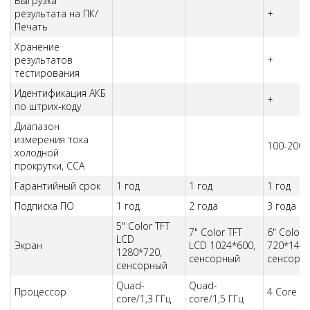
Выгрузка
результата на ПК/
+
Печать
Хранение
результатов
+
тестирования
Идентификация АКБ
+
по штрих-коду
Диапазон
измерения тока
100-2000
холодной
прокрутки, ССА
Гарантийный срок
1 год
1 год
1 год
Подписка ПО
1 год
2 года
3 года
5" Color TFT
7" Color TFT
6" Color 
LCD
Экран
LCD 1024*600,
720*1440
1280*720,
сенсорный
сенсорн
сенсорный
Quad-
Quad-
Процессор
4 Core 2
core/1,3 ГГц
core/1,5 ГГц