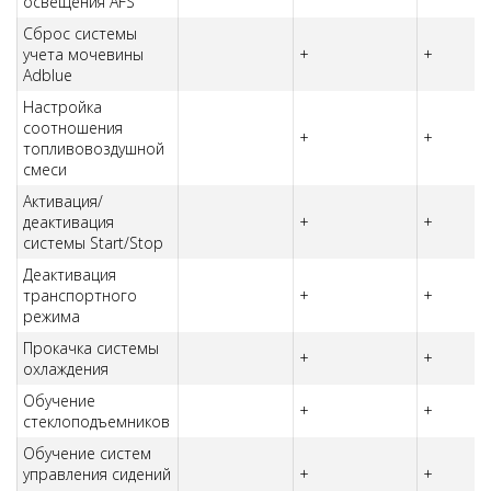
освещения AFS
Сброс системы
учета мочевины
+
+
Adblue
Настройка
соотношения
+
+
топливовоздушной
смеси
Активация/
деактивация
+
+
системы Start/Stop
Деактивация
транспортного
+
+
режима
Прокачка системы
+
+
охлаждения
Обучение
+
+
стеклоподъемников
Обучение систем
управления сидений
+
+