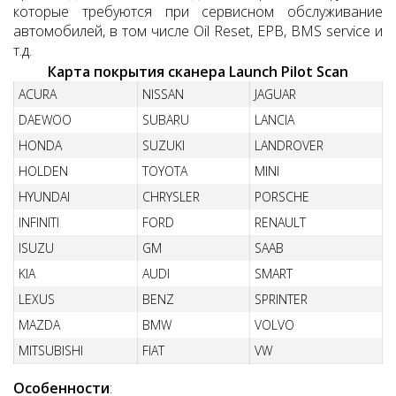
которые требуются при сервисном обслуживание
автомобилей, в том числе Oil Reset, EPB, BMS service и
т.д.
Карта покрытия сканера Launch Pilot Scan
ACURA
NISSAN
JAGUAR
DAEWOO
SUBARU
LANCIA
HONDA
SUZUKI
LANDROVER
HOLDEN
TOYOTA
MINI
HYUNDAI
CHRYSLER
PORSCHE
INFINITI
FORD
RENAULT
ISUZU
GM
SAAB
KIA
AUDI
SMART
LEXUS
BENZ
SPRINTER
MAZDA
BMW
VOLVO
MITSUBISHI
FIAT
VW
Особенности
: