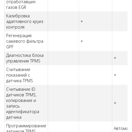
отработавших
газов EGR
Калибровка
адаптивного круиз
+
контроля
Регенерация
сажевого фильтра
+
GPF
Диагностика блока
+
управления TPMS
Считывание
показаний с
+
датчика TPMS
Считывание ID
датчиков TPMS,
копирование и
+
запись
идентификатора
датчика
Программирование
Автомати
датчиков TPMS