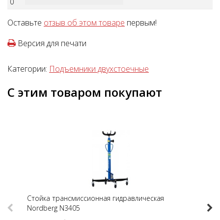
0
Оставьте
отзыв об этом товаре
первым!
Версия для печати
Категории:
Подъемники двухстоечные
С этим товаром покупают
Cтойка трансмиссионная гидравлическая
L
Previous
Nex
Nordberg N3405
м