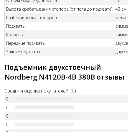
Объем бака гидронасоса
10 л
Высота срабатывания стопора (от пола до подхвата)
43 см
Разблокировка стопоров
механиче
Подхваты
симмет
Колонны
симмет
Передние подхваты
двухсек
Задние подхваты
двухсек
Подъемник двухстоечный
Nordberg N4120B-4B 380В отзывы
Средняя оценка покупателей: (
0
)
0
0
0
0