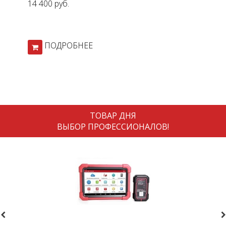
14 400 руб.
17
ПОДРОБНЕЕ
ТОВАР ДНЯ
ВЫБОР ПРОФЕССИОНАЛОВ!
revious
N