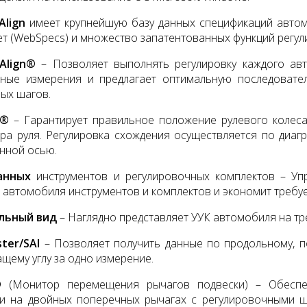
Align
имеет крупнейшую базу данных спецификаций авто
т (WebSpecs) и множество запатентованных функций регул
Align®
– Позволяет выполнять регулировку каждого ав
нные измерения и предлагает оптимальную последовате
ых шагов.
e®
– Гарантирует правильное положение рулевого колес
ра руля. Регулировка схождения осуществляется по диагр
нной осью.
анных
инструментов и регулировочных комплектов – Уп
 автомобиля инструментов и комплектов и экономит требуе
льный вид
– Наглядно представляет УУК автомобиля на т
ster/SAI
– Позволяет получить данные по продольному, 
щему углу за одно измерение.
®
(Монитор перемещения рычагов подвески) – Обеспеч
и на двойных поперечных рычагах с регулировочными ш