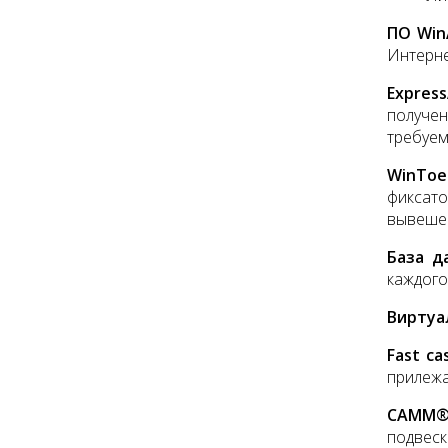
ПО Win
Интерне
Express
получе
требуем
WinTo
фиксато
вывеше
База д
каждого
Виртуа
Fast ca
прилежа
CAMM
подвеск