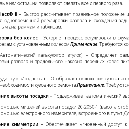
ые иллюстрации позволяют сделать все с первого раза.
lect® II
– Быстро рассчитывает правильное положение ш
ля одновременной регулировки развала и схождения зад
ным диаграммам и таблицам.
ровка без колес
– Ускоряет процесс регулировки в случ
овкам с установленным колесом.
Примечание
: Требуются ко
Автоматический калькулятор втулок) – Определяет ра
овки развала и продольного наклона передних колес пик
Аудит кузов/подвеска) – Отображает положение кузова ав
 необходимости кузовного ремонта.
Примечание
: Требуютс
ние высоты посадки
– Поддерживает автоматический вво
помощью мишеней высоты посадки 20-2050-1 (высота отоб
помощью электронного измерителя, встроенного в пульт ДУ
ение симметрии
– Обеспечивает мгновенный доступ к