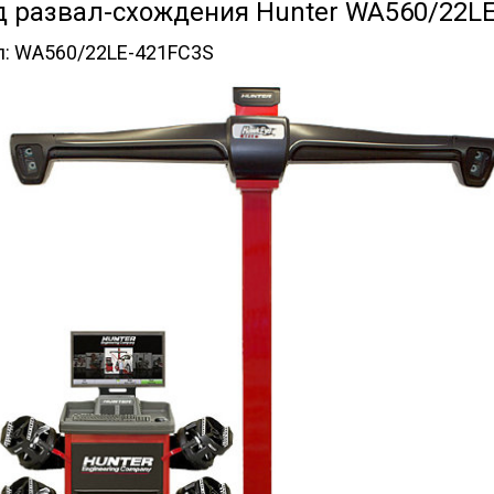
д развал-схождения Hunter WA560/22L
л:
WA560/22LE-421FC3S