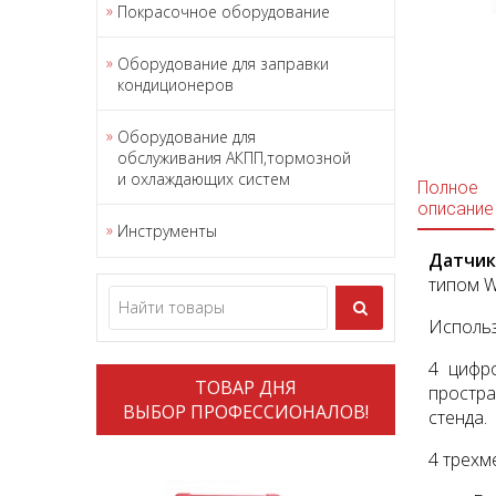
Покрасочное оборудование
Оборудование для заправки
кондиционеров
Оборудование для
обслуживания АКПП,тормозной
и охлаждающих систем
Полное
описание
Инструменты
Датчик
типом W
Использ
4 цифр
ТОВАР ДНЯ
простр
ВЫБОР ПРОФЕССИОНАЛОВ!
стенда.
4 трехм