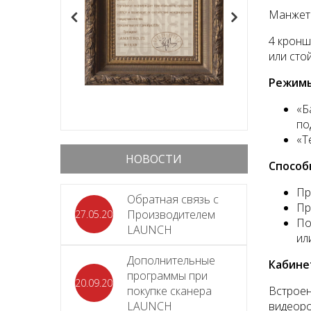
Манжеты
4 кронш
или сто
Режимы
«Б
по
«Т
НОВОСТИ
Способ
Пр
Обратная связь с
Пр
Производителем
27.05.2026
По
LAUNCH
ил
Дополнительные
Кабине
программы при
20.09.2025
покупке сканера
Встроен
LAUNCH
видеоро