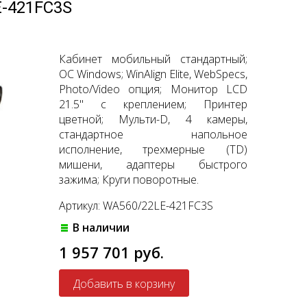
E-421FC3S
Кабинет мобильный стандартный;
OС Windows; WinAlign Elite, WebSpecs,
Photo/Video опция; Монитор LCD
21.5" с креплением; Принтер
цветной; Мульти-D, 4 камеры,
стандартное напольное
исполнение, трехмерные (TD)
мишени, адаптеры быстрого
зажима; Круги поворотные.
Артикул: WA560/22LE-421FC3S
В наличии
1 957 701 руб.