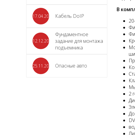
В комп
Кабель DoIP
17.04.2024
20
Фи
Фи
Фундаментное
Кр
задание для монтажа
12.12.2023
Мо
подъемника
ши
Пр
Опасные авто
25.11.2023
Ко
Ст
Кл
Мы
2 
Ди
Эл
До
DV
во
Ли