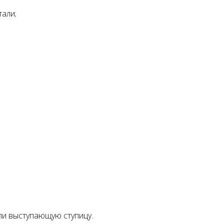
тали;
Подъемник двухстоечный
Launch X431 PRO SE (
Nordberg N4120B-4B 380В
Version 2023)
178500 руб.
118750 руб.
ли выступающую ступицу.