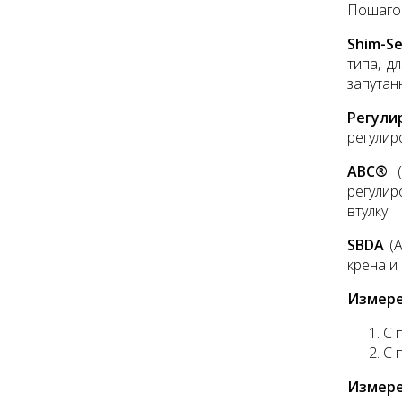
Пошагов
Shim-Se
типа, д
запутан
Регули
регулир
ABC®
(
регулир
втулку.
SBDA
(
крена и
Измере
С 
С 
Измер