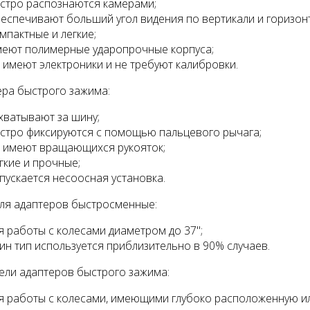
стро распознаются камерами;
еспечивают больший угол видения по вертикали и горизон
мпактные и легкие;
еют полимерные ударопрочные корпуса;
 имеют электроники и не требуют калибровки.
ера быстрого зажима:
тажный комплект
Диагностический
хватывают за шину;
мультимарочный сканер
стро фиксируются с помощью пальцевого рычага;
Launch Pilot Scan
уб.
 имеют вращающихся рукояток;
35055 руб.
гкие и прочные;
пускается несоосная установка.
ля адаптеров быстросменные:
я работы с колесами диаметром до 37";
ин тип используется приблизительно в 90% случаев.
ели адаптеров быстрого зажима:
я работы с колесами, имеющими глубоко расположенную и