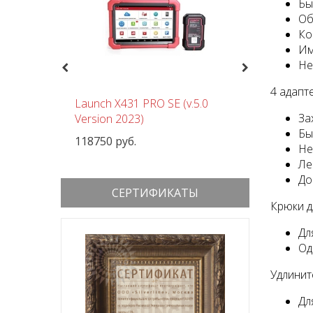
Бы
Об
Ко
Им
Не
Previous
Next
4 адапт
чный
Launch X431 PRO SE (v.5.0
Шиномон
За
 380В
Version 2023)
Nordberg
Бы
118750 руб.
152000 р
Не
Ле
До
СЕРТИФИКАТЫ
Крюки д
Дл
Од
Удлинит
Дл