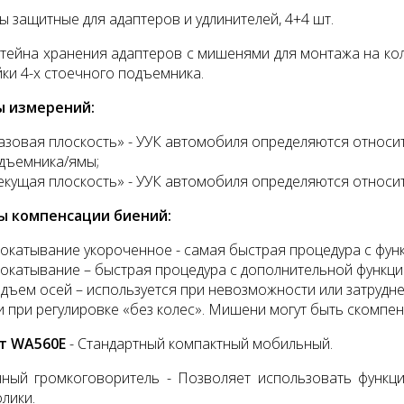
 защитные для адаптеров и удлинителей, 4+4 шт.
тейна хранения адаптеров с мишенями для монтажа на кол
йки 4-х стоечного подъемника.
 измерений:
азовая плоскость» - УУК автомобиля определяются относи
дъемника/ямы;
екущая плоскость» - УУК автомобиля определяются относ
ы компенсации биений:
окатывание укороченное - самая быстрая процедура с фун
окатывание – быстрая процедура с дополнительной функци
дъем осей – используется при невозможности или затруд
и при регулировке «без колес». Мишени могут быть скомпе
т WA560E
- Стандартный компактный мобильный.
ный громкоговоритель - Позволяет использовать функци
лики.