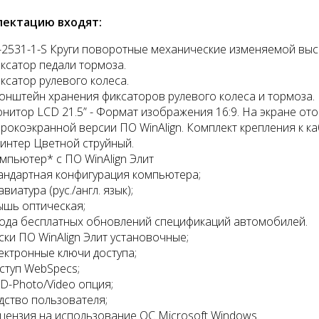
лектацию входят:
-2531-1-S Круги поворотные механические изменяемой высо
ксатор педали тормоза.
ксатор рулевого колеса.
онштейн хранения фиксаторов рулевого колеса и тормоза.
нитор LCD 21.5” - Формат изображения 16:9. На экране о
рокоэкранной версии ПО WinAlign. Комплект крепления к ка
интер Цветной струйный.
мпьютер* с ПО WinAlign Элит
андартная конфигурация компьютера;
авиатура (рус./англ. язык);
шь оптическая;
года бесплатных обновлений спецификаций автомобилей.
ски ПО WinAlign Элит установочные;
ектронные ключи доступа;
ступ WebSpecs;
D-Photo/Video опция;
дство пользователя;
цензия на использование ОС Microsoft Windows.