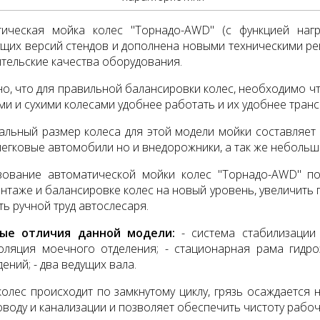
тическая мойка колес "Торнадо-AWD" (с функцией наг
щих версий стендов и дополнена новыми техническими р
тельские качества оборудования.
о, что для правильной балансировки колес, необходимо чт
ми и сухими колесами удобнее работать и их удобнее тран
льный размер колеса для этой модели мойки составляет 
легковые автомобили но и внедорожники, а так же небольш
зование автоматической мойки колес "Торнадо-AWD" по
таже и балансировке колес на новый уровень, увеличить
ть ручной труд автослесаря.
ые отличия данной модели:
- система стабилизаци
оляция моечного отделения;
- стационарная рама гидр
дений;
- два ведущих вала.
олес происходит по замкнутому циклу, грязь осаждается 
воду и канализации и позволяет обеспечить чистоту рабо