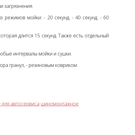
и загрязнения.
режимов мойки: - 20 секунд; - 40 секунд; - 60
оторая длится 15 секунд. Также есть отдельный
Подъемник двухстоечный
Launch X431 PRO SE (
Nordberg N4120B-4B 380В
Version 2023)
юбые интервалы мойки и сушки.
178500 руб.
118750 руб.
бора гранул,
- резиновым ковриком.
 для автосервиса
шиномонтажное