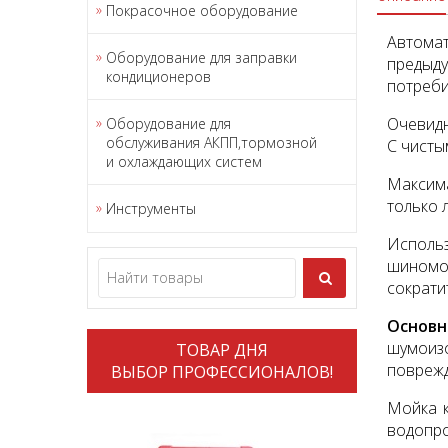
Покрасочное оборудование
Автома
Оборудование для заправки
предыду
кондиционеров
потреби
Очевидн
Оборудование для
обслуживания АКПП,тормозной
С чисты
и охлаждающих систем
Максима
только 
Инструменты
Исполь
шиномон
сократи
Основн
шумоиз
ТОВАР ДНЯ
повреж
ВЫБОР ПРОФЕССИОНАЛОВ!
Мойка к
водопро