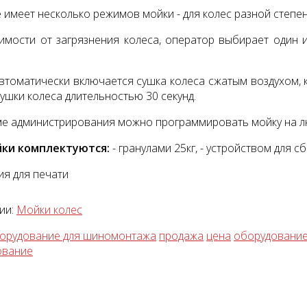
 имеет несколько режимов мойки - для колес разной степен
имости от загрязнения колеса, оператор выбирает один из 
втоматически включается сушка колеса сжатым воздухом, к
ушки колеса длительностью 30 секунд.
тажный комплект
Диагностический
мультимарочный сканер
е администрирования можно программировать мойку на л
Launch Pilot Scan
уб.
йки комплектуются:
- гранулами 25кг,
- устройством для с
35055 руб.
я для печати
ии:
Мойки колес
орудование для шиномонтажа
продажа
цена
оборудование
ование