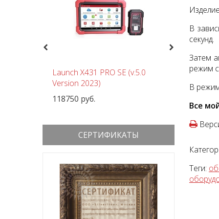
Изделие
В завис
секунд.
Previous
Next
Затем а
режим с
чный
Launch X431 PRO SE (v.5.0
Шиномон
 380В
Version 2023)
Nordberg
В режим
118750 руб.
152000 р
Все мо
Верси
СЕРТИФИКАТЫ
Категор
Теги:
об
оборуд