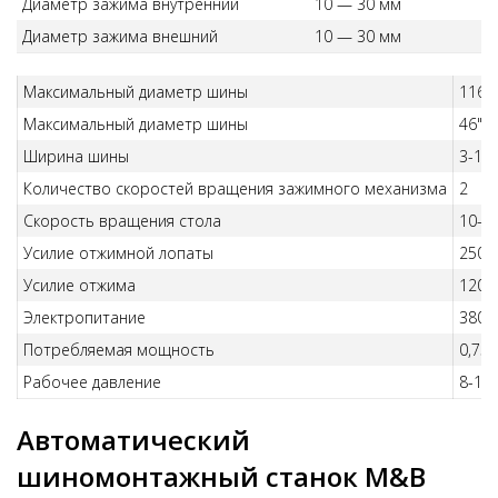
Диаметр зажима внутренний
10 — 30 мм
Диаметр зажима внешний
10 — 30 мм
Максимальный диаметр шины
1160
Максимальный диаметр шины
46"
Ширина шины
3-16"
Количество скоростей вращения зажимного механизма
2
Скорость вращения стола
10-1
Усилие отжимной лопаты
2500 
Усилие отжима
1200 
Электропитание
380/
Потребляемая мощность
0,75/
Рабочее давление
8-12
Автоматический
шиномонтажный станок M&B