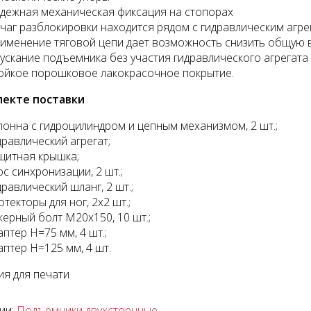
дежная механическая фиксация на стопорах
чаг разблокировки находится рядом с гидравлическим агре
именение тяговой цепи дает возможность снизить общую 
ускание подъемника без участия гидравлического агрегата
ойкое порошковое лакокрасочное покрытие.
лекте поставки
тажный комплект
Диагностический
мультимарочный сканер
лонна с гидроцилиндром и цепным механизмом, 2 шт.;
Launch Pilot Scan
уб.
дравлический агрегат;
35055 руб.
щитная крышка;
ос синхронизации, 2 шт.;
дравлический шланг, 2 шт.;
отекторы для ног, 2х2 шт.;
керный болт M20х150, 10 шт.;
аптер H=75 мм, 4 шт.;
аптер H=125 мм, 4 шт.
я для печати
ии:
Подъемники двухстоечные