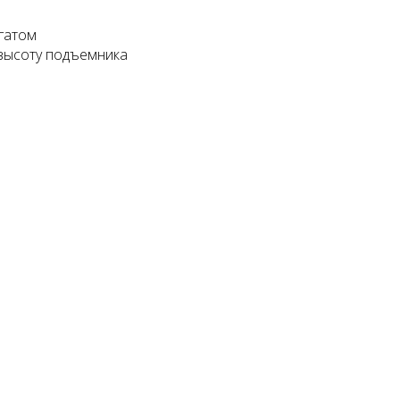
гатом
высоту подъемника
Подъемник двухстоечный
Launch X431 PRO SE (
Nordberg N4120B-4B 380В
Version 2023)
178500 руб.
118750 руб.