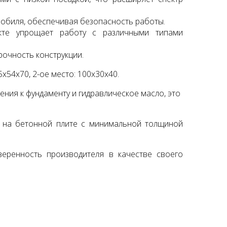
обиля, обеспечивая безопасность работы.
кте упрощает работу с различными типами
рочность конструкции.
5х54х70, 2-ое место: 100х30х40.
Подъемник двухстоечный
Launch X431 PRO SE (
Nordberg N4120B-4B 380В
Version 2023)
ения к фундаменту и гидравлическое масло, это
178500 руб.
118750 руб.
на бетонной плите с минимальной толщиной
веренность производителя в качестве своего