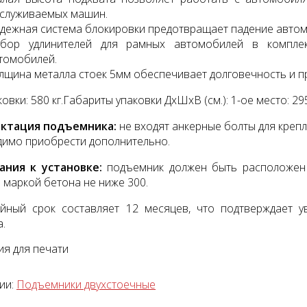
служиваемых машин.
дежная система блокировки предотвращает падение автом
бор удлинителей для рамных автомобилей в компле
томобилей.
лщина металла стоек 5мм обеспечивает долговечность и п
овки: 580 кг.
Габариты упаковки ДхШхВ (см.): 1-ое место: 29
тажный комплект
Диагностический
мультимарочный сканер
ктация подъемника:
не входят анкерные болты для крепл
Launch Pilot Scan
уб.
имо приобрести дополнительно.
35055 руб.
ания к установке:
подъемник должен быть расположен 
 маркой бетона не ниже 300.
йный срок составляет 12 месяцев, что подтверждает у
а.
я для печати
ии:
Подъемники двухстоечные