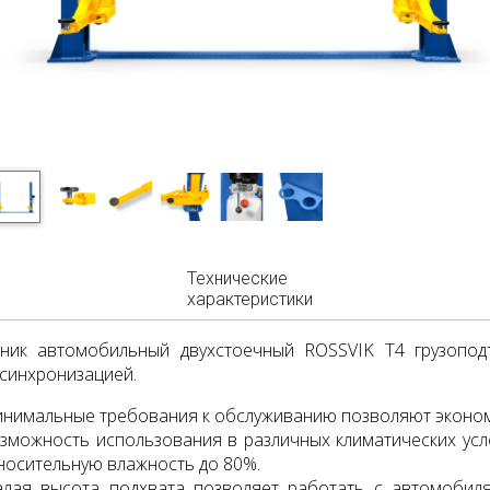
Технические
характеристики
ник автомобильный двухстоечный ROSSVIK T4 грузопод
синхронизацией.
нимальные требования к обслуживанию позволяют эконом
зможность использования в различных климатических усло
носительную влажность до 80%.
лая высота подхвата позволяет работать с автомобиля