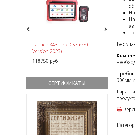
об
На
На
ав
Previous
Next
То
Вес упак
чный
Launch X431 PRO SE (v.5.0
Шиномон
 380В
Version 2023)
Nordberg
Компле
118750 руб.
152000 р
необход
Требов
300мм и
СЕРТИФИКАТЫ
Гаранти
продукт
Верси
Категор