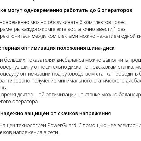
нке могут одновременно работать до 6 операторов
новременно можно обслуживать 6 комплектов колес.
раметры каждого комплекта достаточно ввести 1 раз.
реключиться между комплектами можно нажатием одной к
терная оптимизация положения шина-диск
и больших показателях дисбаланса можно выполнить проц
овернув шину относительно диска по подсказкам станка, м
оцедуру оптимизации под руководством станка проводить б
рантировано получение минимального статического дисбал
ны.
 время длительной оптимизации на станке можно балансир
угого оператора.
 надежно защищен от скачков напряжения
нащен технологией PowerGuard. С помощью нее электрони
ачков напряжения в сети.