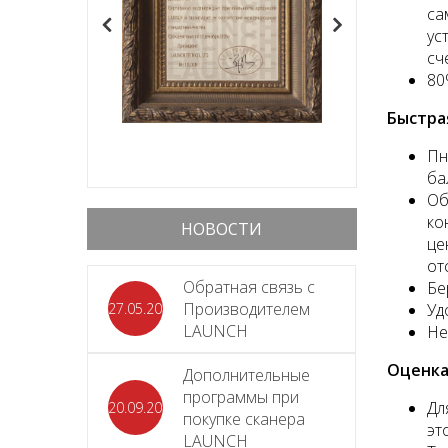
са
ус
сч
80
Быстра
Пн
ба
Об
ко
НОВОСТИ
це
от
Обратная связь с
Бе
Производителем
27.05.2026
Уд
LAUNCH
Не
Оценка
Дополнительные
программы при
Дл
20.09.2025
покупке сканера
эт
LAUNCH