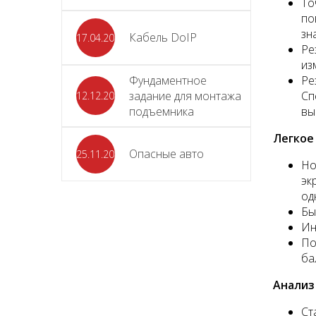
То
по
зн
Кабель DoIP
17.04.2024
Ре
из
Фундаментное
Ре
задание для монтажа
Сп
12.12.2023
подъемника
вы
Легкое
Опасные авто
25.11.2023
Но
эк
од
Бы
Ин
По
ба
Анализ
Ст