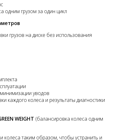
йс
а одним грузом за один цикл
раметров
вки грузов на диске без использования
Подъемник двухстоечный
Launch X431 PRO SE (
Nordberg N4120B-4B 380В
Version 2023)
178500 руб.
118750 руб.
мплекта
ксплуатации
 минимизации уводов
ки каждого колеса и результаты диагностики
GREEN WEIGHT
(балансировка колеса одним
и колеса таким образом, чтобы устранить и