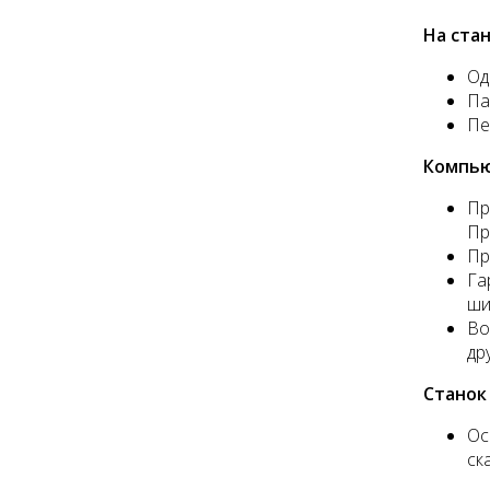
На ста
Од
Па
Пе
Компью
Пр
Пр
Пр
Га
ши
Во
др
Станок
Ос
ск