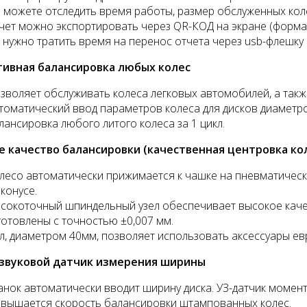
 можете отследить время работы, размер обслуженных колес
чет можно экспортировать через QR-КОД на экране (формат 
 нужно тратить время на перенос отчета через usb-флешку
ивная балансировка любых колес
зволяет обслуживать колеса легковых автомобилей, а такж
томатический ввод параметров колеса для дисков диаметро
лансировка любого литого колеса за 1 цикл.
е качество балансировки (качественная центровка ко
лесо автоматически прижимается к чашке на пневматическ
 конусе.
сокоточный шпиндельный узел обеспечивает высокое каче
готовлены с точностью ±0,007 мм.
л, диаметром 40мм, позволяет использовать аксессуары е
звуковой датчик измерения ширины
анок автоматически вводит ширину диска. УЗ-датчик момен
вышается скорость балансировки штампованных колес.