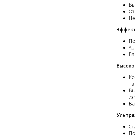
Вы
От
Не
Эффект
По
Ав
Ба
Высоко
Ко
на
Вы
из
Ва
Ультра
Ст
По