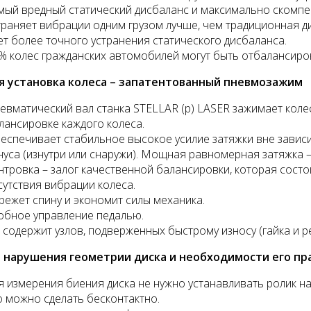
мый вредный статический дисбаланс и максимально скомпе
траняет вибрации одним грузом лучше, чем традиционная д
ет более точного устранения статического дисбаланса.
% колес гражданских автомобилей могут быть отбалансиро
я установка колеса – запатентованный пневмозажим
евматический вал станка STELLAR (p) LASER зажимает коле
лансировке каждого колеса.
еспечивает стабильное высокое усилие затяжки вне зависи
нуса (изнутри или снаружи). Мощная равномерная затяжка 
нтровка – залог качественной балансировки, которая сост
сутствия вибрации колеса.
режет спину и экономит силы механика.
обное управление педалью.
 содержит узлов, подверженных быстрому износу (гайка и р
 нарушения геометрии диска и необходимости его пра
я измерения биения диска не нужно устанавливать ролик на
о можно сделать бесконтактно.