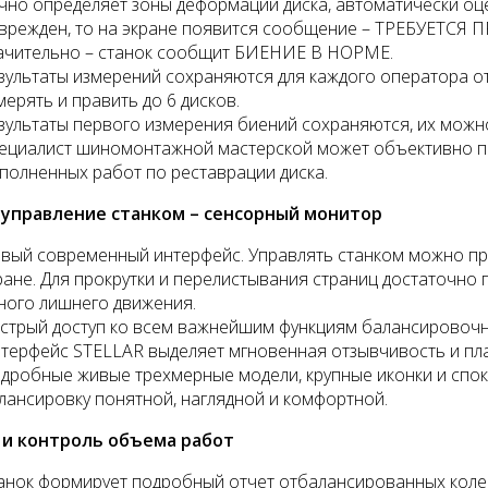
чно определяет зоны деформации диска, автоматически оце
врежден, то на экране появится сообщение – ТРЕБУЕТСЯ П
ачительно – станок сообщит БИЕНИЕ В НОРМЕ.
зультаты измерений сохраняются для каждого оператора о
мерять и править до 6 дисков.
зультаты первого измерения биений сохраняются, их можно
ециалист шиномонтажной мастерской может объективно по
полненных работ по реставрации диска.
 управление станком – сенсорный монитор
вый современный интерфейс. Управлять станком можно пр
ране. Для прокрутки и перелистывания страниц достаточно 
ного лишнего движения.
стрый доступ ко всем важнейшим функциям балансировочног
терфейс STELLAR выделяет мгновенная отзывчивость и плав
дробные живые трехмерные модели, крупные иконки и спок
лансировку понятной, наглядной и комфортной.
 и контроль объема работ
анок формирует подробный отчет отбалансированных колес