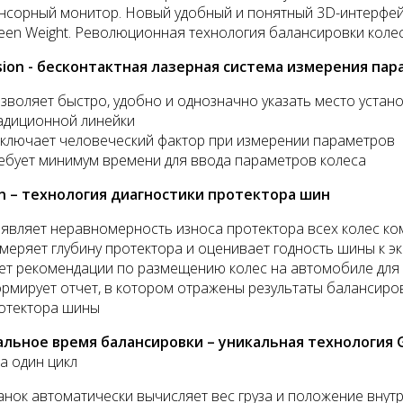
нсорный монитор. Новый удобный и понятный 3D-интерфе
een Weight. Революционная технология балансировки колес
ision - бесконтактная лазерная система измерения па
зволяет быстро, удобно и однозначно указать место устано
адиционной линейки
тажный комплект
Диагностический
ключает человеческий фактор при измерении параметров
мультимарочный сканер
ебует минимум времени для ввода параметров колеса
Launch Pilot Scan
уб.
an – технология диагностики протектора шин
35055 руб.
являет неравномерность износа протектора всех колес ко
меряет глубину протектора и оценивает годность шины к э
ет рекомендации по размещению колес на автомобиле для
рмирует отчет, в котором отражены результаты балансиров
отектора шины
льное время балансировки – уникальная технология 
за один цикл
анок автоматически вычисляет вес груза и положение внутр