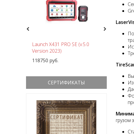
Се
Gr
LaserV
Previous
Next
По
тр
чный
Launch X431 PRO SE (v.5.0
Шиномон
Ис
 380В
Version 2023)
Nordberg
Тр
118750 руб.
152000 р
TireSc
Вы
СЕРТИФИКАТЫ
Из
Да
Фо
пр
Минима
грузом 
Ст