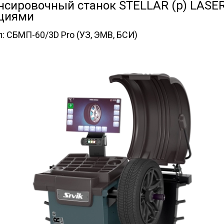
нсировочный станок STELLAR (p) LASE
циями
л:
СБМП-60/3D Pro (УЗ, ЭМВ, БСИ)