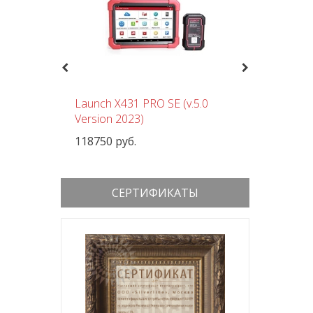
Previous
Next
чный
Launch X431 PRO SE (v.5.0
Шиномон
 380В
Version 2023)
Nordberg
118750 руб.
152000 р
СЕРТИФИКАТЫ