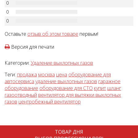
0
0
0
Оставьте
отзыв об этом товаре
первым!
Версия для печати
Категории:
Удаление выхлопных газов
Теги:
продажа
москва
цена
оборудование для
автосервиса
удаление выхлопных газов
гаражное
оборудование
оборудование для СТО
купит
шланг
газоотводный
вентилятор для вытяжки выхлопных
газов
центробежный вентилятор
ТОВАР ДНЯ