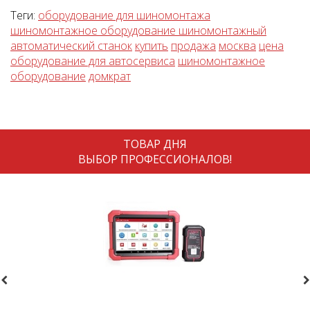
Теги:
оборудование для шиномонтажа
шиномонтажное оборудование шиномонтажный
автоматический станок
купить
продажа
москва
цена
оборудование для автосервиса
шиномонтажное
оборудование
домкрат
ТОВАР ДНЯ
ВЫБОР ПРОФЕССИОНАЛОВ!
revious
N