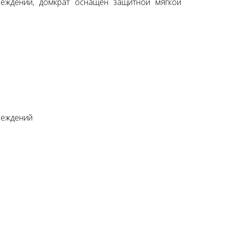
еждений, домкрат оснащен защитной мягкой
Подъемник двухстоечный
Launch X431 PRO SE (
Nordberg N4120B-4B 380В
Version 2023)
178500 руб.
118750 руб.
реждений