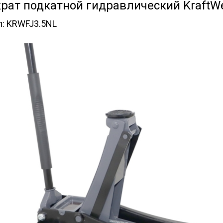
рат подкатной гидравлический KraftWe
л:
KRWFJ3.5NL