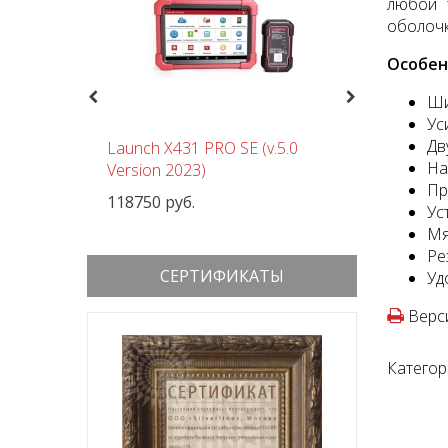
любой 
оболочк
Особен
Previous
Next
Ши
Ус
Дв
чный
Launch X431 PRO SE (v.5.0
Шиномон
На
 380В
Version 2023)
Nordberg
Пр
118750 руб.
152000 р
Ус
Мя
Ре
СЕРТИФИКАТЫ
Уд
Верси
Категор