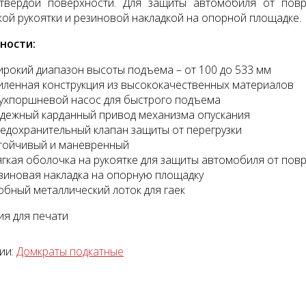
твердой поверхности. Для защиты автомобиля от повр
ой рукоятки и резиновой накладкой на опорной площадке.
ности:
рокий диапазон высоты подъема – от 100 до 533 мм
иленная конструкция из высококачественных материалов
ухпоршневой насос для быстрого подъема
тажный комплект
Диагностический
дежный карданный привод механизма опускания
мультимарочный сканер
едохранительный клапан защиты от перегрузки
Launch Pilot Scan
уб.
тойчивый и маневренный
35055 руб.
гкая оболочка на рукоятке для защиты автомобиля от пов
зиновая накладка на опорную площадку
обный металлический лоток для гаек
я для печати
ии:
Домкраты подкатные