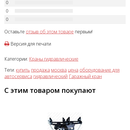
0
0
0
Оставьте
отзыв об этом товаре
первым!
Версия для печати
Категории:
Краны гидравлические
Теги:
купить
продажа
москва
цена
оборудование для
автосервиса
гидравлический
Гаражный кран
С этим товаром покупают