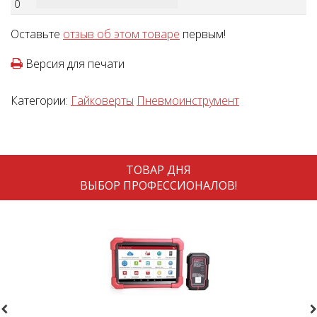
0
Оставьте
отзыв об этом товаре
первым!
Версия для печати
Категории:
Гайковерты
Пневмоинструмент
ТОВАР ДНЯ
ВЫБОР ПРОФЕССИОНАЛОВ!
revious
N