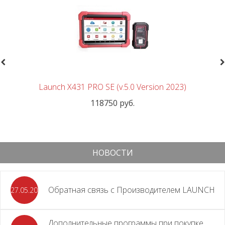
revious
N
Launch X431 PRO SE (v.5.0 Version 2023)
118750 руб.
НОВОСТИ
Обратная связь с Производителем LAUNCH
27.05.2026
Дополнительные программы при покупке