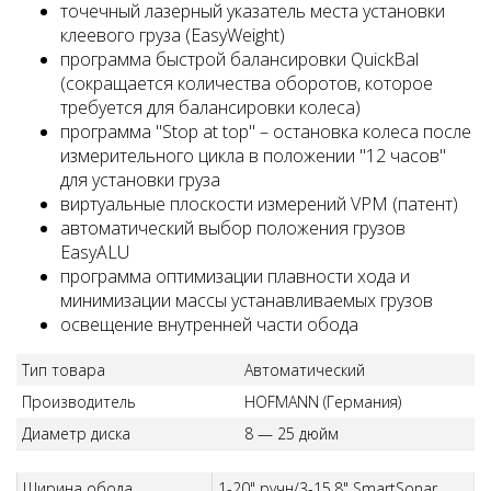
точечный лазерный указатель места установки
клеевого груза (EasyWeight)
программа быстрой балансировки QuickBal
(сокращается количества оборотов, которое
трeбуется для балансировки колеса)
программа "Stop at top" – остановка колеса после
измерительного цикла в положении "12 часов"
для установки груза
виртуальные плоскости измерений VPM (патент)
автоматический выбор положения грузов
EasyALU
программа оптимизации плавности хода и
минимизации массы устанавливаемых грузов
освещение внутренней части обода
Тип товара
Автоматический
Производитель
HOFMANN (Германия)
Диаметр диска
8 — 25 дюйм
Ширина обода
1-20" ручн/3-15,8" SmartSonar