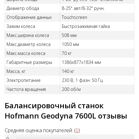
Диаметр обода
8-25" авт/8-32" ручн.
Отображение данных
Touchscreen
Зажим колеса
Быстрозажимная гайка
Макс.ширина колеса
508 мм
Макс.диаметр колеса
1050 мм
Макс.масса колеса
70 кг
Габаритные размеры
1386х877х1834 мм
Масса, кг
140 кг
Электропитание
230 В, 1 фазн. 50 Гц
Частота вращения
200 об/м
Балансировочный станок
Hofmann Geodyna 7600L отзывы
Средняя оценка покупателей: (
0
)
0