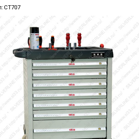
л:
CT707