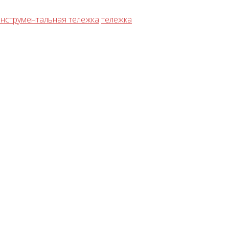
инструментальная тележка
тележка
Подъемник двухстоечный
Launch X431 PRO SE (
Nordberg N4120B-4B 380В
Version 2023)
178500 руб.
118750 руб.