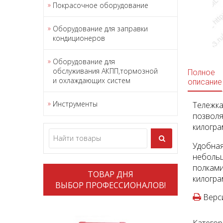
Покрасочное оборудование
Оборудование для заправки
кондиционеров
Оборудование для
обслуживания АКПП,тормозной
Полное
и охлаждающих систем
описание
Инструменты
Тележк
позволя
килогра
Удобна
неболь
полками
ТОВАР ДНЯ
килогра
ВЫБОР ПРОФЕССИОНАЛОВ!
Верси