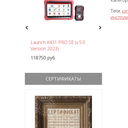
Категор
Теги:
ку
инструм
Previous
Next
чный
Launch X431 PRO SE (v.5.0
Шиномон
 380В
Version 2023)
Nordberg
118750 руб.
152000 р
СЕРТИФИКАТЫ