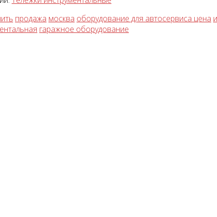
ии:
Тележки инструментальные
пить
продажа
москва
оборудование для автосервиса цена
ентальная
гаражное оборудование
тажный комплект
Диагностический
мультимарочный сканер
Launch Pilot Scan
уб.
35055 руб.