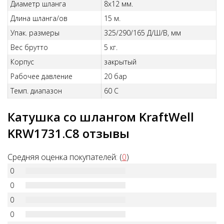
Диаметр шланга
8х12 мм.
Длина шланга/ов
15 м.
Упак. размеры
325/290/165 Д/Ш/В, мм
Вес брутто
5 кг.
Корпус
закрытый
Рабочее давление
20 бар
Темп. диапазон
60 С
Катушка со шлангом KraftWell
KRW1731.C8 отзывы
Средняя оценка покупателей: (
0
)
0
0
0
0