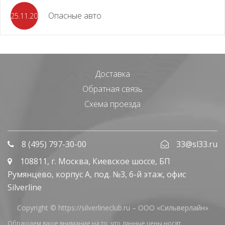
Опасные авто
25.11.2023
Доставка
Обратная связь
Схема проезда
8 (495) 797-30-00
33@sl33.ru
108811
, г.
Москва
,
Киевское шоссе, БП
Румянцево, корпус А, под. №3, 6-й этаж, офис
Silverline
Copyright © https://silverlineclub.ru –
ООО «Сильверлайн»
Обращаем ваше внимание на то, что данные цены носят