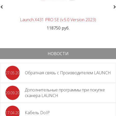
revious
N
Launch X431 PRO SE (v.5.0 Version 2023)
118750 руб.
НОВОСТИ
Обратная связь с Производителем LAUNCH
27.05.2026
Дополнительные программы при покупке
20.09.2025
сканера LAUNCH
Кабель DoIP
17.04.2024