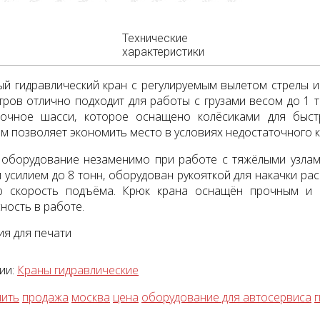
Технические
характеристики
й гидравлический кран с регулируемым вылетом стрелы 
тров отлично подходит для работы с грузами весом до 1 
рочное шасси, которое оснащено колёсиками для быст
м позволяет экономить место в условиях недостаточного к
оборудование незаменимо при работе с тяжёлыми узлами
 усилием до 8 тонн, оборудован рукояткой для накачки ра
ю скорость подъёма. Крюк крана оснащён прочным и 
ность в работе.
я для печати
ии:
Краны гидравлические
пить
продажа
москва
цена
оборудование для автосервиса