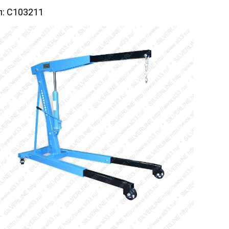
л:
C103211