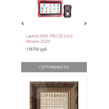
Previous
Next
чный
Launch X431 PRO SE (v.5.0
Шиномон
 380В
Version 2023)
Nordberg
118750 руб.
152000 р
СЕРТИФИКАТЫ