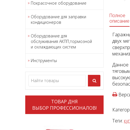
Покрасочное оборудование
Полное
Оборудование для заправки
описание
кондиционеров
Гаражны
Оборудование для
двух ме
обслуживания АКПП,тормозной
и охлаждающих систем
сверхп
механиз
Инструменты
Данное 
тяговым
высоку
безопас
Верси
ТОВАР ДНЯ
ВЫБОР ПРОФЕССИОНАЛОВ!
Категор
Теги:
ку