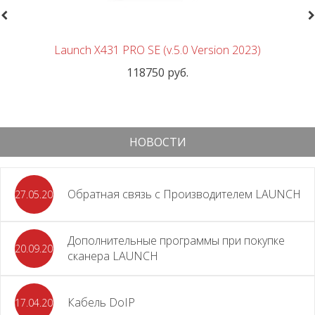
revious
N
Launch X431 PRO SE (v.5.0 Version 2023)
118750 руб.
НОВОСТИ
Обратная связь с Производителем LAUNCH
27.05.2026
Дополнительные программы при покупке
20.09.2025
сканера LAUNCH
Кабель DoIP
17.04.2024