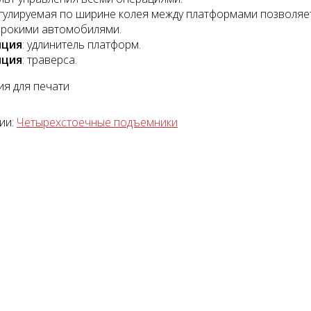
гулируемая по ширине колея между платформами позволяет 
рокими автомобилями.
пция
: удлинитель платформ.
пция
: траверса.
я для печати
тажный комплект
Диагностический
мультимарочный сканер
ии:
Четырехстоечные подъемники
Launch Pilot Scan
уб.
35055 руб.