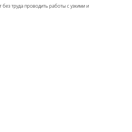
без труда проводить работы с узкими и
Подъемник двухстоечный
Launch X431 PRO SE (
Nordberg N4120B-4B 380В
Version 2023)
178500 руб.
118750 руб.