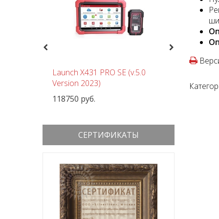
Ре
ши
О
О
Previous
Next
Верси
чный
Launch X431 PRO SE (v.5.0
Шиномон
 380В
Version 2023)
Nordberg
Категор
118750 руб.
152000 р
СЕРТИФИКАТЫ