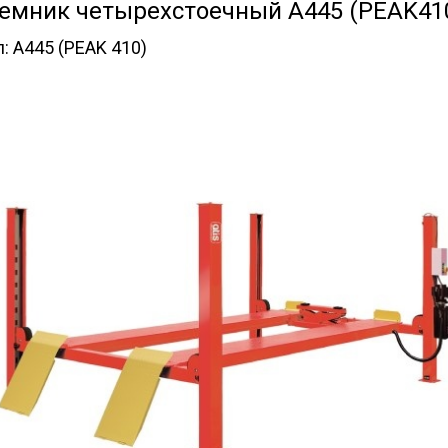
емник четырехстоечный A445 (PEAK410
л:
A445 (PEAK 410)