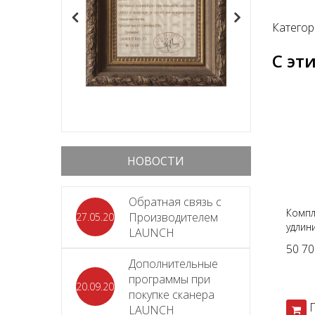
Категор
С эт
НОВОСТИ
Обратная связь с
Компл
Производителем
27.05.2026
удлин
LAUNCH
1200 
50 70
NORD
Дополнительные
N4125
программы при
20.09.2025
покупке сканера
LAUNCH