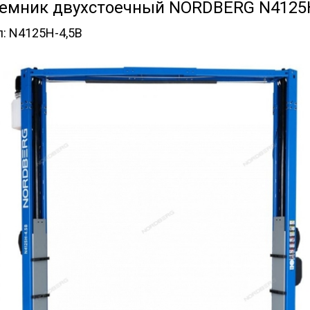
емник двухстоечный NORDBERG N4125H
л:
N4125H-4,5B