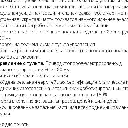
зможность увеличения высоты благодаря модульным опцио
жет быть установлен как симметрично, так и в развернутом
дульная усиленная соединительная балка - облегчает монт
утренняя (скрытая) часть подхватов намного длиннее анал
зопасности при работе с тяжелыми автомобилями
х секционные толстостенные подхваты. Удлиненной констру
50 мм
тажный комплект
Диагностический
равление подъемником с пульта управления
мультимарочный сканер
бойные резинки установлены так же и на плоскостях подх
Launch Pilot Scan
рогов автомобиля.
уб.
равление с пульта.
Привод стопоров-электросоленоид
35055 руб.
комплекте проставки 80 и 180 мм
итические компоненты - Италия
ойдена реальная европейская сертификация, статические 
дъемник изготовлен на Итальянских роботизированных ст
нструкция изготовлена с запасом прочности 150%
орка в колонне для защиты тросов, цепей и цилиндров
ифицированные запасные части для всех подъемников данног
жней
я для печати