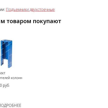
ии:
Подъемники двухстоечные
им товаром покупают
ект
ителей колонн
мм для
0 руб.
BERG
H-4,5T
ПОДРОБНЕЕ