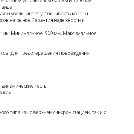
нальным удлинителям 600 мм и 1200 мм
 виде
аж и увеличивает устойчивость колонн
огов на рынке. Гарантия надежности и
кции. Минимальное: 900 мм, Максимальное:
Подъемник двухстоечный
Launch X431 PRO SE (
Nordberg N4120B-4B 380В
Version 2023)
ватов. Для предотвращения повреждения
178500 руб.
118750 руб.
и динамические тесты
анках
о типа как с верхней синхронизацией, так и с