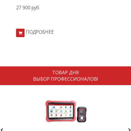
27 900 руб.
ПОДРОБНЕЕ
ТОВАР ДНЯ
ВЫБОР ПРОФЕССИОНАЛОВ!
revious
N