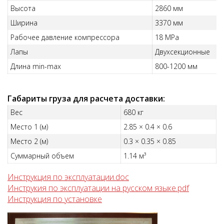
Высота
2860 мм
Ширина
3370 мм
Рабочее давление компрессора
18 MPa
Лапы
Двухсекционные
Длина min-max
800-1200 мм
Габариты груза для расчета доставки:
Вес
680 кг
Место 1 (м)
2.85 × 0.4 × 0.6
Место 2 (м)
0.3 × 0.35 × 0.85
Суммарный объем
1.14 м³
Инструкция по эксплуатации.doc
Инструкия по эксплуатации на русском языке.pdf
Инструкция по установке