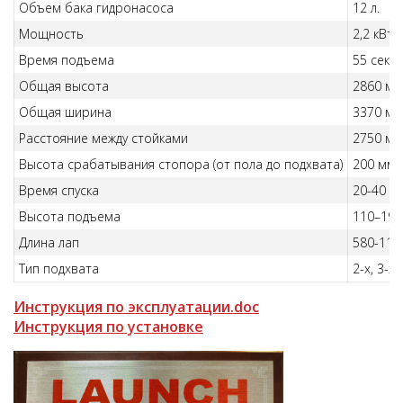
Объем бака гидронасоса
12 л.
Мощность
2,2 кВт
Время подъема
55 сек.
Общая высота
2860 мм
Общая ширина
3370 мм
Расстояние между стойками
2750 мм
Высота срабатывания стопора (от пола до подхвата)
200 мм.
Время спуска
20-40 се
Высота подъема
110–192
Длина лап
580-112
Тип подхвата
2-х, 3-х
Инструкция по эксплуатации.doc
Инструкция по установке