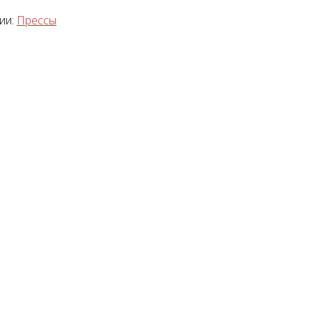
ии:
Прессы
тажный комплект
Диагностический
мультимарочный сканер
Launch Pilot Scan
уб.
35055 руб.