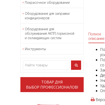
Покрасочное оборудование
Оборудование для заправки
кондиционеров
Оборудование для
обслуживания АКПП,тормозной
Полное
и охлаждающих систем
описание
Инструменты
По
ус
По
со
За
Дв
Ун
ТОВАР ДНЯ
Уд
ВЫБОР ПРОФЕССИОНАЛОВ!
Оп
Верси