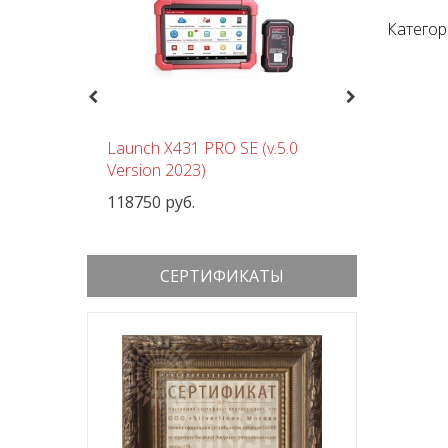
Категор
Previous
Next
чный
Launch X431 PRO SE (v.5.0
Шиномон
 380В
Version 2023)
Nordberg
118750 руб.
152000 р
СЕРТИФИКАТЫ