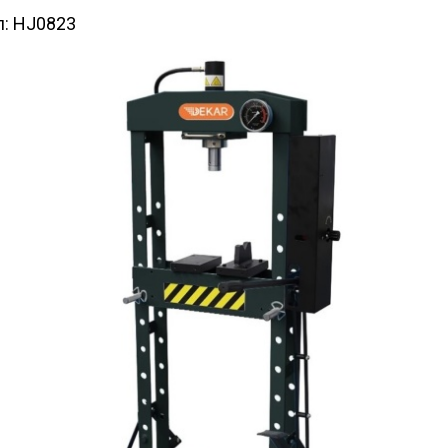
л:
HJ0823