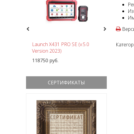
Ре
Из
Им
Верси
Previous
Next
чный
Launch X431 PRO SE (v.5.0
Шиномон
Категор
 380В
Version 2023)
Nordberg
118750 руб.
152000 р
СЕРТИФИКАТЫ