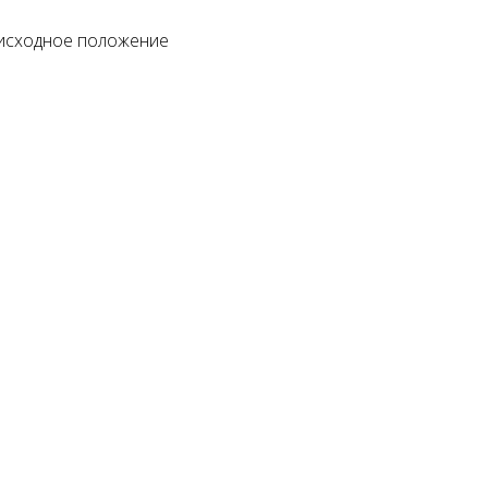
 исходное положение
Подъемник двухстоечный
Launch X431 PRO SE (
Nordberg N4120B-4B 380В
Version 2023)
178500 руб.
118750 руб.