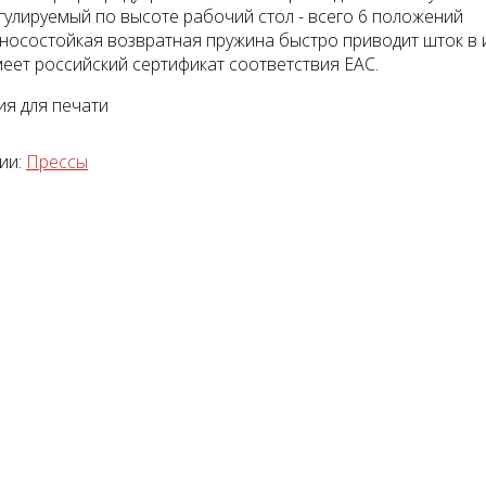
гулируемый по высоте рабочий стол - всего 6 положений
носостойкая возвратная пружина быстро приводит шток в
еет российский сертификат соответствия EAC.
я для печати
тажный комплект
Диагностический
ии:
Прессы
мультимарочный сканер
Launch Pilot Scan
уб.
35055 руб.