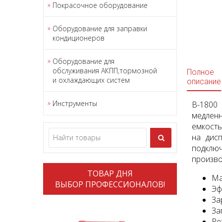
Покрасочное оборудование
Оборудование для заправки
кондиционеров
Оборудование для
обслуживания АКПП,тормозной
Полное
и охлаждающих систем
описание
Инструменты
B-1800 
медленн
емкость
на дис
подключ
произво
ТОВАР ДНЯ
Ма
ВЫБОР ПРОФЕССИОНАЛОВ!
Эф
За
За
Ре