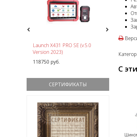
Ав
От
За
За
Previous
Next
Верси
чный
Launch X431 PRO SE (v.5.0
Шиномон
 380В
Version 2023)
Nordberg
Категор
118750 руб.
152000 р
С эт
СЕРТИФИКАТЫ
Шино