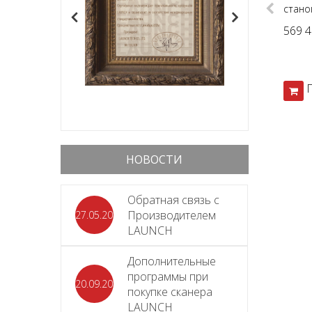
Previous
стано
Monty
569 4
Smart
НОВОСТИ
Обратная связь с
Производителем
27.05.2026
LAUNCH
Дополнительные
программы при
20.09.2025
покупке сканера
LAUNCH