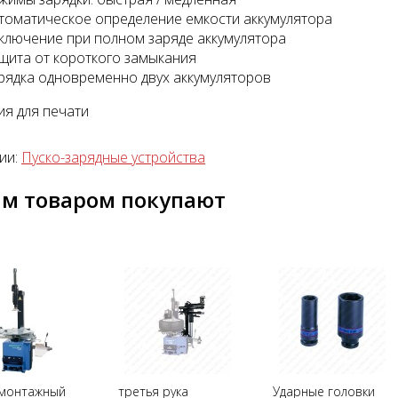
томатическое определение емкости аккумулятора
ключение при полном заряде аккумулятора
щита от короткого замыкания
рядка одновременно двух аккумуляторов
я для печати
тажный комплект
Диагностический
мультимарочный сканер
ии:
Пуско-зарядные устройства
Launch Pilot Scan
уб.
им товаром покупают
35055 руб.
монтажный
третья рука
Ударные головки