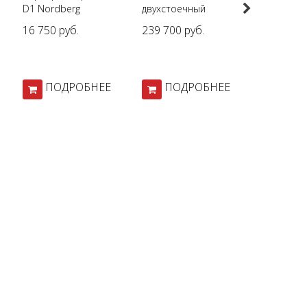
Next
D1 Nordberg
двухстоечный
Эльф-П
подъемник Launch
16 750 руб.
239 700 руб.
225 500 
TLT-240SB (380В)
для автосервиса
ПОДРОБНЕЕ
ПОДРОБНЕЕ
ПОД