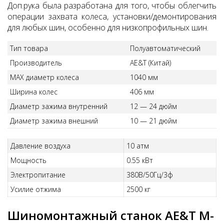
Доп.рука была разработана для того, чтобы облегчить
операции захвата колеса, установки/демонтирования
для любых шин, особенно для низкопрофильных шин.
Тип товара
Полуавтоматический
Производитель
AE&T (Китай)
MAX диаметр колеса
1040 мм
Ширина колес
406 мм
Диаметр зажима внутренний
12 — 24 дюйм
Диаметр зажима внешний
10 — 21 дюйм
Давление воздуха
10 атм
Мощность
0.55 кВт
Электропитание
380В/50Гц/3ф
Усилие отжима
2500 кг
Шиномонтажный станок AE&T M-