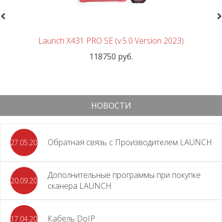
revious
N
Launch X431 PRO SE (v.5.0 Version 2023)
118750 руб.
НОВОСТИ
Обратная связь с Производителем LAUNCH
27.05.2026
Дополнительные программы при покупке
20.09.2025
сканера LAUNCH
Кабель DoIP
17.04.2024