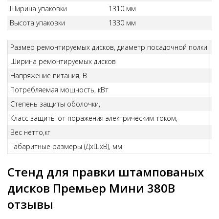
Ширина упаковки
1310 мм
Высота упаковки
1330 мм
Размер ремонтируемых дисков, диаметр посадочной полки
д
Ширина ремонтируемых дисков
д
Напряжение питания, В
3
Потребляемая мощность, кВт
н
Степень защиты оболочки,
I
Класс защиты от поражения электрическим током,
I
Вес нетто,кг
2
Габаритные размеры (ДхШхВ), мм
н
Стенд для правки штампованых
дисков Премьер Мини 380В
отзывы