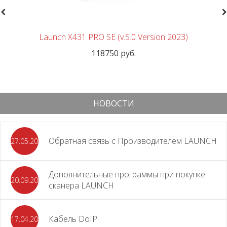
revious
N
Launch X431 PRO SE (v.5.0 Version 2023)
118750 руб.
НОВОСТИ
Обратная связь с Производителем LAUNCH
27.05.2026
Дополнительные программы при покупке
20.09.2025
сканера LAUNCH
Кабель DoIP
17.04.2024