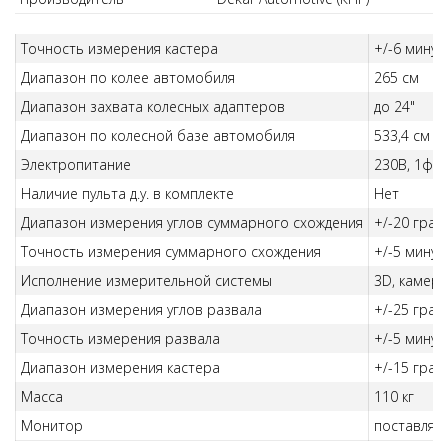
Точность измерения кастера
+/-6 минут
Диапазон по колее автомобиля
265 см
Диапазон захвата колесных адаптеров
до 24"
Диапазон по колесной базе автомобиля
533,4 см
Электропитание
230В, 1ф, 5
Наличие пульта д.у. в комплекте
Нет
Диапазон измерения углов суммарного схождения
+/-20 град
Точность измерения суммарного схождения
+/-5 минут
Исполнение измерительной системы
3D, камер
Диапазон измерения углов развала
+/-25 град
Точность измерения развала
+/-5 минут
Диапазон измерения кастера
+/-15 град
Масса
110 кг
Монитор
поставляе