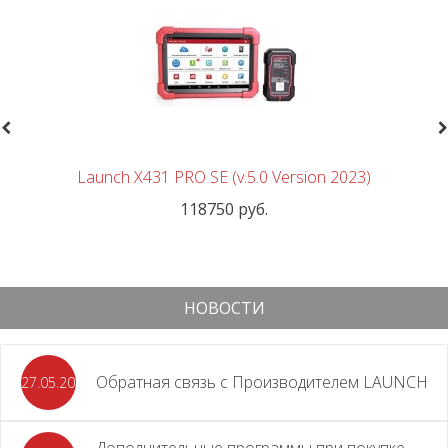
revious
N
Launch X431 PRO SE (v.5.0 Version 2023)
118750 руб.
НОВОСТИ
Обратная связь с Производителем LAUNCH
27.05.2026
Дополнительные программы при покупке