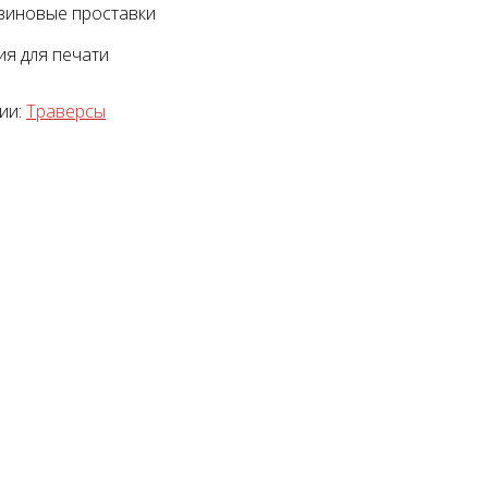
зиновые проставки
я для печати
ии:
Траверсы
тажный комплект
Диагностический
мультимарочный сканер
Launch Pilot Scan
уб.
35055 руб.