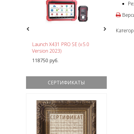
Ре
Верси
Previous
Next
Категор
чный
Launch X431 PRO SE (v.5.0
Шиномон
 380В
Version 2023)
Nordberg
118750 руб.
152000 р
СЕРТИФИКАТЫ