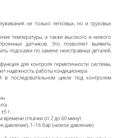
луживания не только легковых, но и грузовых
ние температуры, а также высокого и низкого
роенных датчиков. Это позволяет выявить
Подъемник двухстоечный
Launch X431 PRO SE (
ить подсказки по замене неисправных деталей,
Nordberg N4120B-4B 380В
Version 2023)
178500 руб.
118750 руб.
 функция для контроля герметичности системы,
ает надежность работы кондиционера.
й в последовательном цикле под контролем
ин.
нта.
±5 г.
 времени откачки от 2 до 60 минут.
 давление), 1–16 бар (низкое давление).