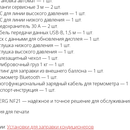
тановка автомат — 1 шт.
анги сервисные 3 м — 2 шт.
С для линии высокого давления — 1 шт.
С для линии низкого давления — 1 шт.
едохранитель 30 А — 2 шт.
бель передачи данных USB-B, 1,5 м — 1 шт.
ск с данными для обновления дисплея — 1 шт.
глушка низкого давления — 1 шт.
глушка высокого давления — 1 шт.
лезащитный чехол — 1 шт.
либровочный груз 1 кг — 1 шт.
тинг для заправки из внешнего баллона — 1 шт.
рмометр Bluetooth — 1 шт.
огофункциональный зарядный кабель для термометра — 1 
спорт-инструкция — 1 шт.
RG NF21 — надёжное и точное решение для обслуживания
я для печати
ии:
Установки для заправки кондиционеров