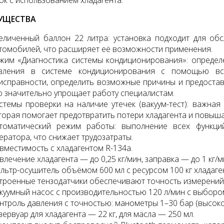
ок с использованием хладагента.
УЩЕСТВА
еличенный баллон 22 литра: установка подходит для обс
томобилей, что расширяет её возможности применения.
жим «Диагностика системы кондиционирования»: определе
вления в системе кондиционирования с помощью вст
тажный комплект
Диагностический
исправности, определить возможные причины и предостав
мультимарочный сканер
о значительно упрощает работу специалистам.
Launch Pilot Scan
уб.
стемы проверки на наличие утечек (вакуум-тест): важная
35055 руб.
торая помогает предотвратить потери хладагента и повыш
томатический режим работы: выполнение всех функци
ератора, что снижает трудозатраты.
вместимость с хладагентом R-134a.
влечение хладагента — до 0,25 кг/мин, заправка — до 1 кг/м
льтр-осушитель объёмом 600 мл с ресурсом 100 кг хладаге
троенные тензодатчики обеспечивают точность измерений 
куумный насос с производительностью 120 л/мин с выбором
нтроль давления с точностью: манометры 1–30 бар (высокое
зервуар для хладагента — 22 кг, для масла — 250 мл.