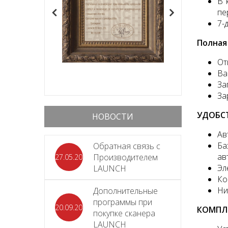
В 
пе
7-
Полная
От
Ва
За
За
УДОБС
НОВОСТИ
Ав
Ба
Обратная связь с
ав
Производителем
27.05.2026
Эл
LAUNCH
Ко
Ни
Дополнительные
программы при
20.09.2025
КОМПЛ
покупке сканера
LAUNCH