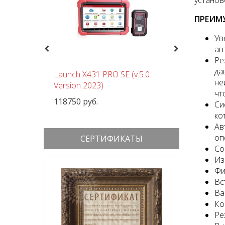
установ
ПРЕИМ
Ув
Previous
Next
ав
Ре
да
чный
Launch X431 PRO SE (v.5.0
Шиномон
не
 380В
Version 2023)
Nordberg
чт
118750 руб.
152000 р
Си
ко
Ав
оп
СЕРТИФИКАТЫ
Со
Из
Фи
Вс
Ва
Ко
Ре