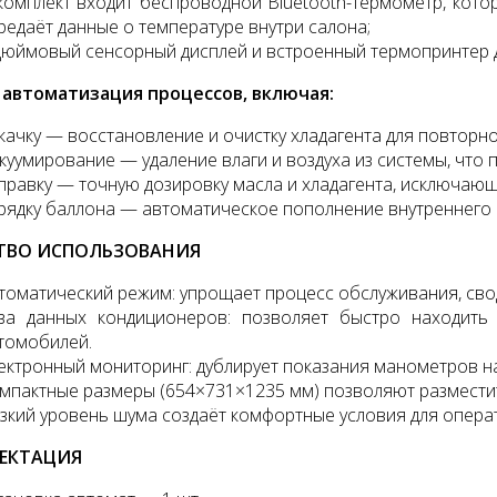
комплект входит беспроводной Bluetooth-термометр, кото
редаёт данные о температуре внутри салона;
дюймовый сенсорный дисплей и встроенный термопринтер д
 автоматизация процессов, включая:
качку — восстановление и очистку хладагента для повторн
куумирование — удаление влаги и воздуха из системы, что
правку — точную дозировку масла и хладагента, исключаю
рядку баллона — автоматическое пополнение внутреннего 
ТВО ИСПОЛЬЗОВАНИЯ
томатический режим: упрощает процесс обслуживания, сво
за данных кондиционеров: позволяет быстро находить
томобилей.
ектронный мониторинг: дублирует показания манометров на
мпактные размеры (654×731×1235 мм) позволяют разместит
зкий уровень шума создаёт комфортные условия для опера
ЕКТАЦИЯ