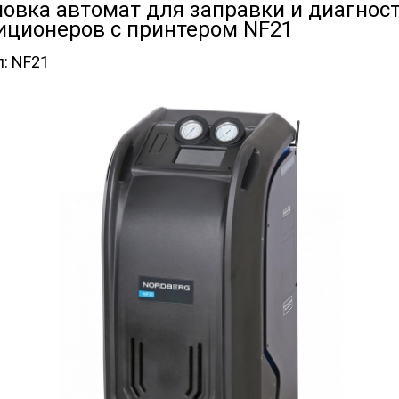
новка автомат для заправки и диагно
иционеров с принтером NF21
л:
NF21