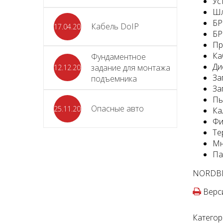
Ус
Шл
БР
Кабель DoIP
17.04.2024
БР
Пр
Ка
Фундаментное
Ди
задание для монтажа
12.12.2023
За
подъемника
За
Пы
Опасные авто
25.11.2023
Ка
Фи
Те
Мн
Па
NORDBE
Верси
Категор