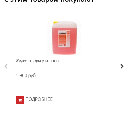
Жидкость для уз-ванны
Те
Previous
Nex
1 900 руб.
2 
ПОДРОБНЕЕ