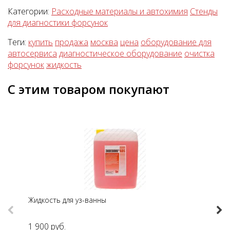
Категории:
Расходные материалы и автохимия
Стенды
для диагностики форсунок
Теги:
купить
продажа
москва
цена
оборудование для
автосервиса
диагностическое оборудование
очистка
форсунок
жидкость
С этим товаром покупают
Жидкость для уз-ванны
Фи
Previous
Nex
1 900 руб.
2 