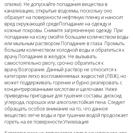
опилки). Не допускайте попадания вещества в
канализацию, открытые водоемы, поскольку оно
образует на поверхности нефтяную пленку и наносит
вред окружающей среде
Попадание на одежду и
кожные покровы.
Снимите загрязненную одежду. При
попадании на кожу смойте большим количеством воды
или мыльным раствором.
Попадание в глаза.
Промыть
большим количеством холодной воды и обратиться к
врачу.
Попадание в желудок.
Не вызывать
самостоятельно рвоту, срочно обратиться к
врачу.
Возгорание.
Данный раствор не относится к
категории легко воспламеняемых жидкостей (ЛВЖ), но
может поддерживать горение и бурно реагировать с
концентрированными кислотам и щелочами. Ниже
приведены пригодные для тушения составы:
диоксид
углерода, порошок или алкоголестойкая пена.
Следует
обращать особое внимание на то, что данное
вещество легче воды и при тушении водой продолжает
гореть на ее поверхности.
Утилизация